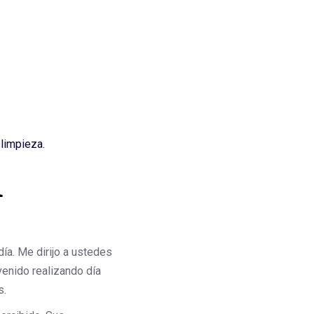
limpieza.
m
ía. Me dirijo a ustedes
venido realizando día
s.