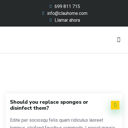
699 811 715
info@clauhome.com
Llamar ahora
Lavado y renting
Nuestro Equipo
Sobre Nosotros
Should you replace sponges or
disinfect them?
Edite per sociosqu felis quam ridiculus laoreet
tempus, eleifend faucibus commodo. Laoreet mauris